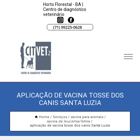
Horto Florestal - BA |
Centro de diagnóstico
veterinário
(71) 99225-0628
APLICAÇÃO DE VACINA TOSSE DOS
CANIS SANTA LUZIA
Home
Serviços
vacina para animais
vacina de leucemia felina
aplicação de vacina tosse dos canis Santa Luzia