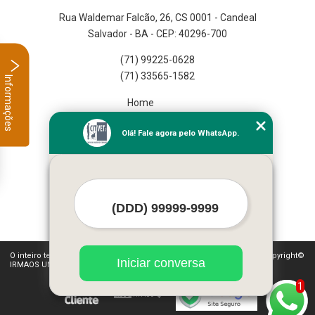
Rua Waldemar Falcão, 26, CS 0001 - Candeal
Salvador - BA - CEP: 40296-700
(71) 99225-0628
(71) 33565-1582
Informações
Home
Empresa
Olá! Fale agora pelo WhatsApp.
Missão
Serviços
Contato
Mapa do site
Mais Serviços
O inteiro teor deste site está sujeito à proteção de direitos autorais. Copyright©
Iniciar conversa
IRMAOS UNGAR LTDA (Lei 9610 de 19/02/1998)
1