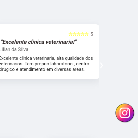
☆☆☆☆☆
5
"Excelente clinica veterinaria!"
"Excelen
Lilian da Silva
Damile Ma
Excelente clinica veterinaria, alta qualidade dos
Ótimos méd
›
veterinarios. Tem proprio laboratorio , centro
cirugico e atendimento em diversas areas.