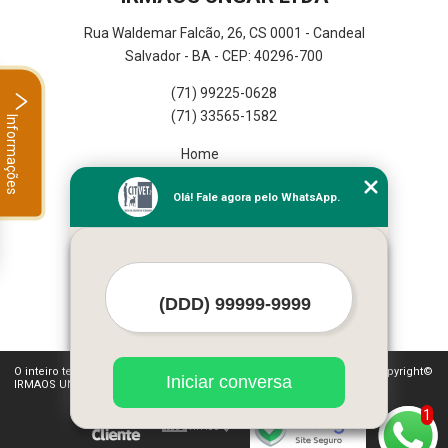
Rua Waldemar Falcão, 26, CS 0001 - Candeal
Salvador - BA - CEP: 40296-700
(71) 99225-0628
(71) 33565-1582
Informações
Home
Empresa
Olá! Fale agora pelo WhatsApp.
Missão
Serviços
Contato
Mapa do site
Mais Serviços
O inteiro teor deste site está sujeito à proteção de direitos autorais. Copyright©
Iniciar conversa
IRMAOS UNGAR LTDA (Lei 9610 de 19/02/1998)
1