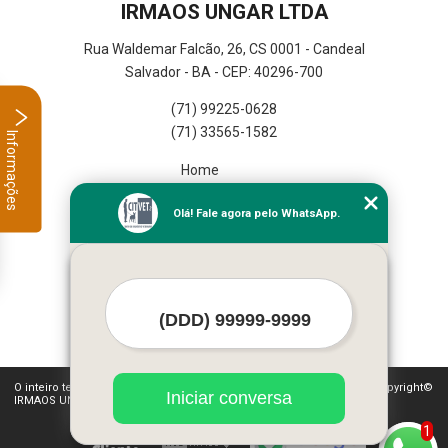
IRMAOS UNGAR LTDA
Rua Waldemar Falcão, 26, CS 0001 - Candeal
Salvador - BA - CEP: 40296-700
(71) 99225-0628
(71) 33565-1582
Informações
Home
Empresa
Olá! Fale agora pelo WhatsApp.
Missão
Serviços
Contato
Mapa do site
Mais Serviços
O inteiro teor deste site está sujeito à proteção de direitos autorais. Copyright©
Iniciar conversa
IRMAOS UNGAR LTDA (Lei 9610 de 19/02/1998)
1