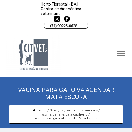
Horto Florestal - BA |
Centro de diagnóstico
veterinário
(71) 99225-0628
VACINA PARA GATO V4 AGENDAR
MATA ESCURA
Home
Serviços
vacina para animais
vacina de raiva para cachorro
vacina para gato v4 agendar Mata Escura