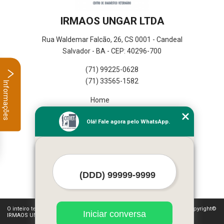
IRMAOS UNGAR LTDA
Rua Waldemar Falcão, 26, CS 0001 - Candeal
Salvador - BA - CEP: 40296-700
(71) 99225-0628
(71) 33565-1582
Informações
Home
Empresa
Olá! Fale agora pelo WhatsApp.
Missão
Serviços
Contato
Mapa do site
Mais Serviços
O inteiro teor deste site está sujeito à proteção de direitos autorais. Copyright©
Iniciar conversa
IRMAOS UNGAR LTDA (Lei 9610 de 19/02/1998)