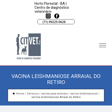
Horto Florestal - BA |
Centro de diagnóstico
veterinário
(71) 99225-0628
VACINA LEISHMANIOSE ARRAIAL DO
RETIRO
Home
Serviços
vacina para animais
vacina leishmaniose
vacina leishmaniose Arraial do Retiro