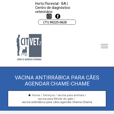
Horto Florestal - BA |
Centro de diagnóstico
veterinário
(71) 99225-0628
VACINA ANTIRRÁBICA PARA CÃES
AGENDAR CHAME-CHAME
Home
Serviços
vacina para animais
vacina para filhote de gato
vacina antirrábica para cães agendar Chame-Chame