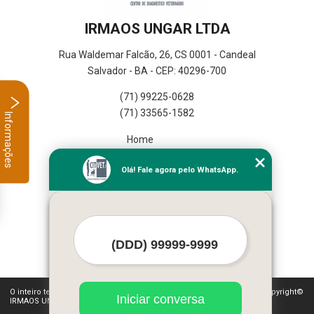
IRMAOS UNGAR LTDA
Rua Waldemar Falcão, 26, CS 0001 - Candeal
Salvador - BA - CEP: 40296-700
(71) 99225-0628
(71) 33565-1582
Informações
Home
Empresa
Olá! Fale agora pelo WhatsApp.
Missão
Serviços
Contato
Mapa do site
Mais Serviços
O inteiro teor deste site está sujeito à proteção de direitos autorais. Copyright©
Iniciar conversa
IRMAOS UNGAR LTDA (Lei 9610 de 19/02/1998)