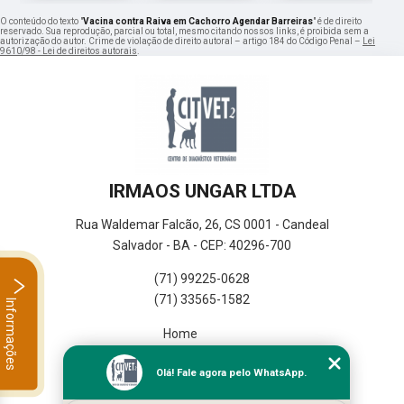
O conteúdo do texto "
Vacina contra Raiva em Cachorro Agendar Barreiras
" é de direito
reservado. Sua reprodução, parcial ou total, mesmo citando nossos links, é proibida sem a
autorização do autor. Crime de violação de direito autoral – artigo 184 do Código Penal –
Lei
9610/98 - Lei de direitos autorais
.
IRMAOS UNGAR LTDA
Rua Waldemar Falcão, 26, CS 0001 - Candeal
Salvador - BA - CEP: 40296-700
(71) 99225-0628
(71) 33565-1582
Informações
Home
Empresa
Olá! Fale agora pelo WhatsApp.
Missão
Serviços