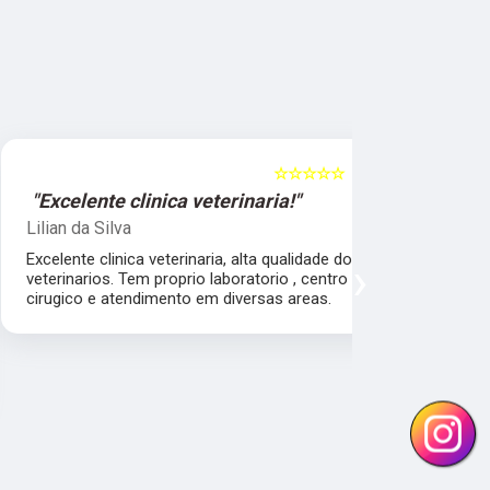
☆☆☆☆☆
5
"Excelente clinica veterinaria!"
"Excelen
Lilian da Silva
Damile Ma
Excelente clinica veterinaria, alta qualidade dos
Ótimos méd
›
veterinarios. Tem proprio laboratorio , centro
cirugico e atendimento em diversas areas.