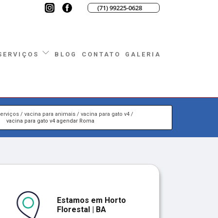
(71) 99225-0628
BLOG
CONTATO
GALERIA
SERVIÇOS
erviços
vacina para animais
vacina para gato v4
vacina para gato v4 agendar Roma
Estamos em Horto
Florestal | BA