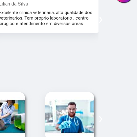
Lilian da Silva
Damile Ma
Excelente clinica veterinaria, alta qualidade dos
Ótimos méd
›
veterinarios. Tem proprio laboratorio , centro
cirugico e atendimento em diversas areas.
›