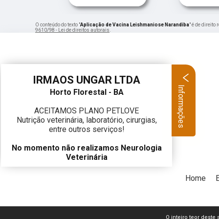
O conteúdo do texto "
Aplicação de Vacina Leishmaniose Narandiba
" é de direit
9610/98 - Lei de direitos autorais
.
IRMAOS UNGAR LTDA
Informações
Horto Florestal - BA
ACEITAMOS PLANO PETLOVE
Nutrição veterinária, laboratório, cirurgias,
entre outros serviços!
No momento não realizamos Neurologia
Veterinária
Home
O inteiro teor deste