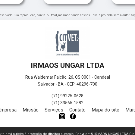
o reservado. Sua reprodução, parcial ou total, mesmo citando nossos links, é proibida sem a autoriza
IRMAOS UNGAR LTDA
Rua Waldemar Falcão, 26, CS 0001 - Candeal
Salvador - BA - CEP: 40296-700
(71) 99225-0628
(71) 33565-1582
Empresa
Missão
Serviços
Contato
Mapa do site
Mais
 site está sujeito à proteção de direitos autorais. Copyright© IRMAOS UNGAR LTDA (Le