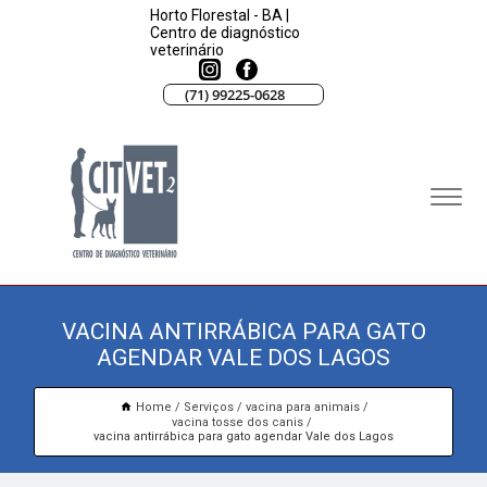
Horto Florestal - BA |
Centro de diagnóstico
veterinário
(71) 99225-0628
VACINA ANTIRRÁBICA PARA GATO
AGENDAR VALE DOS LAGOS
Home
Serviços
vacina para animais
vacina tosse dos canis
vacina antirrábica para gato agendar Vale dos Lagos