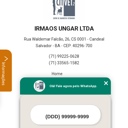
IRMAOS UNGAR LTDA
Rua Waldemar Falcão, 26, CS 0001 - Candeal
Salvador - BA - CEP: 40296-700
(71) 99225-0628
(71) 33565-1582
Informações
Home
Empresa
Olá! Fale agora pelo WhatsApp.
Missão
Serviços
Contato
Mapa do site
Mais Serviços