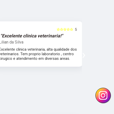
☆☆☆☆☆
5
"Excelente clinica veterinaria!"
"Excelen
Lilian da Silva
Damile Ma
Excelente clinica veterinaria, alta qualidade dos
Ótimos méd
›
veterinarios. Tem proprio laboratorio , centro
cirugico e atendimento em diversas areas.