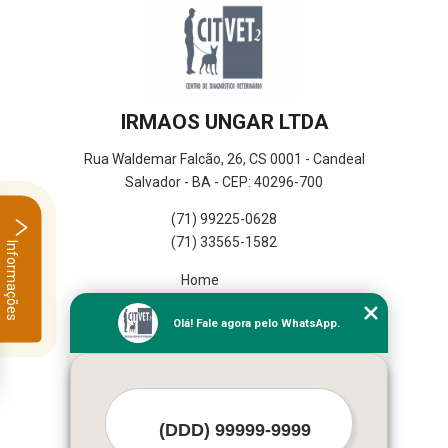
IRMAOS UNGAR LTDA
Rua Waldemar Falcão, 26, CS 0001 - Candeal
Salvador - BA - CEP: 40296-700
(71) 99225-0628
(71) 33565-1582
Informações
Home
Empresa
Olá! Fale agora pelo WhatsApp.
Missão
Serviços
Contato
Mapa do site
Mais Serviços