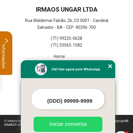
IRMAOS UNGAR LTDA
Rua Waldemar Falcão, 26, CS 0001 - Candeal
Salvador - BA - CEP: 40296-700
(71) 99225-0628
(71) 33565-1582
Informações
Home
Empresa
Olá! Fale agora pelo WhatsApp.
Missão
Serviços
Contato
Mapa do site
Mais Serviços
O inteiro teor deste site está sujeito à proteção de direitos autorais. Copyright©
Iniciar conversa
IRMAOS UNGAR LTDA (Lei 9610 de 19/02/1998)