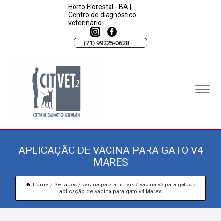
Horto Florestal - BA |
Centro de diagnóstico
veterinário
(71) 99225-0628
APLICAÇÃO DE VACINA PARA GATO V4
MARES
Home
Serviços
vacina para animais
vacina v5 para gatos
aplicação de vacina para gato v4 Mares