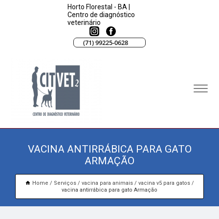
Horto Florestal - BA |
Centro de diagnóstico
veterinário
(71) 99225-0628
VACINA ANTIRRÁBICA PARA GATO
ARMAÇÃO
Home
Serviços
vacina para animais
vacina v5 para gatos
vacina antirrábica para gato Armação