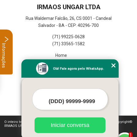
IRMAOS UNGAR LTDA
Rua Waldemar Falcão, 26, CS 0001 - Candeal
Salvador - BA - CEP: 40296-700
(71) 99225-0628
(71) 33565-1582
Informações
Home
Empresa
Olá! Fale agora pelo WhatsApp.
Missão
Serviços
Contato
Mapa do site
Mais Serviços
O inteiro teor deste site está sujeito à proteção de direitos autorais. Copyright©
Iniciar conversa
IRMAOS UNGAR LTDA (Lei 9610 de 19/02/1998)
1