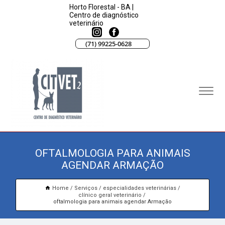
Horto Florestal - BA |
Centro de diagnóstico
veterinário
(71) 99225-0628
OFTALMOLOGIA PARA ANIMAIS
AGENDAR ARMAÇÃO
Home
Serviços
especialidades veterinárias
clínico geral veterinário
oftalmologia para animais agendar Armação