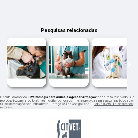
Pesquisas relacionadas
‹
›
O conteúdo do texto "
Oftalmologia para Animais Agendar Armação
" é de direito reservado. Sua
reprodução, parcial ou total, mesmo citando nossos links, é proibida sem a autorização do autor.
Crime de violação de direito autoral – artigo 184 do Código Penal –
Lei 9610/98 - Lei de direitos
autorais
.