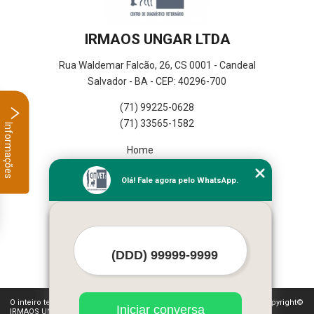
IRMAOS UNGAR LTDA
Rua Waldemar Falcão, 26, CS 0001 - Candeal
Salvador - BA - CEP: 40296-700
(71) 99225-0628
(71) 33565-1582
Informações
Home
Empresa
Olá! Fale agora pelo WhatsApp.
Missão
Serviços
Contato
Mapa do site
Mais Serviços
O inteiro teor deste site está sujeito à proteção de direitos autorais. Copyright©
Iniciar conversa
IRMAOS UNGAR LTDA (Lei 9610 de 19/02/1998)