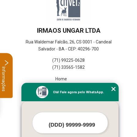
IRMAOS UNGAR LTDA
Rua Waldemar Falcão, 26, CS 0001 - Candeal
Salvador - BA - CEP: 40296-700
(71) 99225-0628
(71) 33565-1582
Informações
Home
Empresa
Olá! Fale agora pelo WhatsApp.
Missão
Serviços
Contato
Mapa do site
Mais Serviços