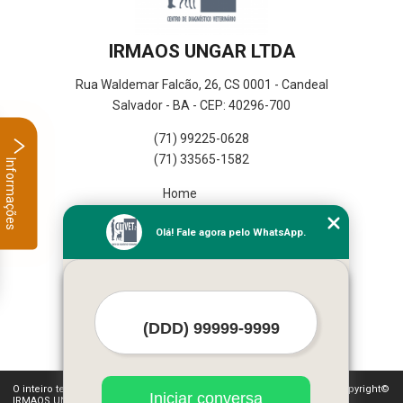
IRMAOS UNGAR LTDA
Rua Waldemar Falcão, 26, CS 0001 - Candeal
Salvador - BA - CEP: 40296-700
(71) 99225-0628
(71) 33565-1582
Informações
Home
Empresa
Olá! Fale agora pelo WhatsApp.
Missão
Serviços
Contato
Mapa do site
Mais Serviços
O inteiro teor deste site está sujeito à proteção de direitos autorais. Copyright©
Iniciar conversa
IRMAOS UNGAR LTDA (Lei 9610 de 19/02/1998)