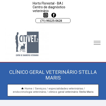
Horto Florestal - BA |
Centro de diagnóstico
veterinário
(71) 99225-0628
CLÍNICO GERAL VETERINÁRIO STELLA
MARIS
Home
Serviços
especialidades veterinárias
endocrinologia veterinária
clínico geral veterinário Stella Maris