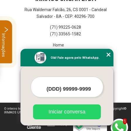
Rua Waldemar Falcão, 26, CS 0001 - Candeal
Salvador - BA - CEP: 40296-700
(71) 99225-0628
(71) 33565-1582
Informações
Home
Empresa
Olá! Fale agora pelo WhatsApp.
Missão
Serviços
Contato
Mapa do site
Mais Serviços
O inteiro teor deste site está sujeito à proteção de direitos autorais. Copyright©
Iniciar conversa
IRMAOS UNGAR LTDA (Lei 9610 de 19/02/1998)
1