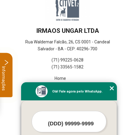
IRMAOS UNGAR LTDA
Rua Waldemar Falcão, 26, CS 0001 - Candeal
Salvador - BA - CEP: 40296-700
(71) 99225-0628
(71) 33565-1582
Informações
Home
Empresa
Olá! Fale agora pelo WhatsApp.
Missão
Serviços
Contato
Mapa do site
Mais Serviços