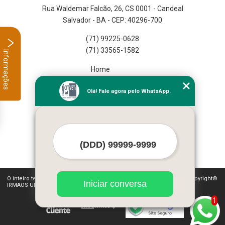
Rua Waldemar Falcão, 26, CS 0001 - Candeal
Salvador - BA - CEP: 40296-700
(71) 99225-0628
(71) 33565-1582
Informações
Home
Empresa
Olá! Fale agora pelo WhatsApp.
Missão
Serviços
Contato
Mapa do site
Mais Serviços
O inteiro teor deste site está sujeito à proteção de direitos autorais. Copyright©
Iniciar conversa
IRMAOS UNGAR LTDA (Lei 9610 de 19/02/1998)
1