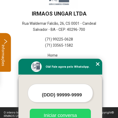
IRMAOS UNGAR LTDA
Rua Waldemar Falcão, 26, CS 0001 - Candeal
Salvador - BA - CEP: 40296-700
(71) 99225-0628
(71) 33565-1582
Informações
Home
Empresa
Olá! Fale agora pelo WhatsApp.
Missão
Serviços
Contato
Mapa do site
Mais Serviços
O inteiro teor deste site está sujeito à proteção de direitos autorais. Copyright©
Iniciar conversa
IRMAOS UNGAR LTDA (Lei 9610 de 19/02/1998)