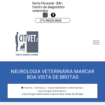
Horto Florestal - BA |
Centro de diagnóstico
veterinário
(71) 99225-0628
NEUROLOGIA VETERINÁRIA MARCAR
BOA VISTA DE BROTAS
Home
Serviços
especialidades veterinárias
neurologia veterinária
neurologia veterinária marcar Boa Vista de Brotas