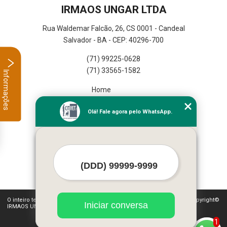
IRMAOS UNGAR LTDA
Rua Waldemar Falcão, 26, CS 0001 - Candeal
Salvador - BA - CEP: 40296-700
(71) 99225-0628
(71) 33565-1582
Informações
Home
Empresa
Olá! Fale agora pelo WhatsApp.
Missão
Serviços
Contato
Mapa do site
Mais Serviços
O inteiro teor deste site está sujeito à proteção de direitos autorais. Copyright©
Iniciar conversa
IRMAOS UNGAR LTDA (Lei 9610 de 19/02/1998)
1