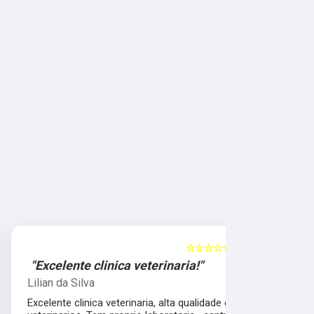
☆☆☆☆☆
5
"Excelente clinica veterinaria!"
"Excelen
Lilian da Silva
Damile Ma
Excelente clinica veterinaria, alta qualidade dos
Ótimos méd