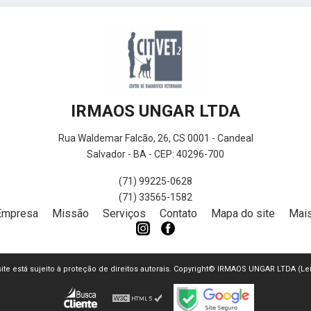
IRMAOS UNGAR LTDA
Rua Waldemar Falcão, 26, CS 0001 - Candeal
Salvador - BA - CEP: 40296-700
(71) 99225-0628
(71) 33565-1582
Empresa
Missão
Serviços
Contato
Mapa do site
Mais
 site está sujeito à proteção de direitos autorais. Copyright© IRMAOS UNGAR LTDA (Le