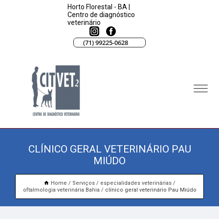
Horto Florestal - BA |
Centro de diagnóstico
veterinário
(71) 99225-0628
CLÍNICO GERAL VETERINÁRIO PAU
MIÚDO
Home
Serviços
especialidades veterinárias
oftalmologia veterinária Bahia
clínico geral veterinário Pau Miúdo