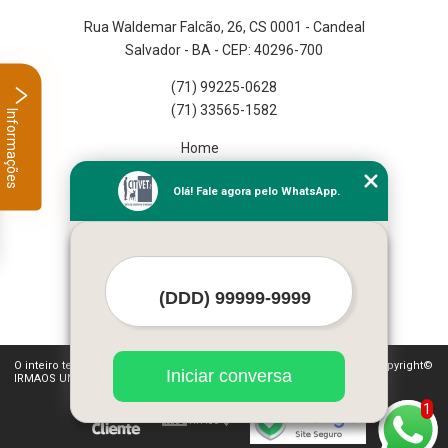
Rua Waldemar Falcão, 26, CS 0001 - Candeal
Salvador - BA - CEP: 40296-700
(71) 99225-0628
(71) 33565-1582
Informações
Home
Empresa
Olá! Fale agora pelo WhatsApp.
Missão
Serviços
Contato
Mapa do site
Mais Serviços
O inteiro teor deste site está sujeito à proteção de direitos autorais. Copyright©
Iniciar conversa
IRMAOS UNGAR LTDA (Lei 9610 de 19/02/1998)
1