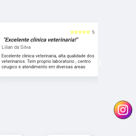
☆☆☆☆☆
5
"Excelente clinica veterinaria!"
"Excelen
Lilian da Silva
Damile Ma
Excelente clinica veterinaria, alta qualidade dos
Ótimos méd
›
veterinarios. Tem proprio laboratorio , centro
cirugico e atendimento em diversas areas.