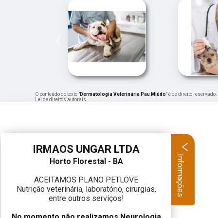
‹
O conteúdo do texto "
Dermatologia Veterinária Pau Miúdo
" é de direito reservad
Lei de direitos autorais
.
IRMAOS UNGAR LTDA
Informações
Horto Florestal - BA
ACEITAMOS PLANO PETLOVE
Nutrição veterinária, laboratório, cirurgias,
entre outros serviços!
No momento não realizamos Neurologia