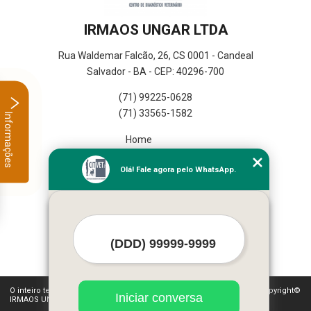
IRMAOS UNGAR LTDA
Rua Waldemar Falcão, 26, CS 0001 - Candeal
Salvador - BA - CEP: 40296-700
(71) 99225-0628
(71) 33565-1582
Informações
Home
Empresa
Olá! Fale agora pelo WhatsApp.
Missão
Serviços
Contato
Mapa do site
Mais Serviços
O inteiro teor deste site está sujeito à proteção de direitos autorais. Copyright©
Iniciar conversa
IRMAOS UNGAR LTDA (Lei 9610 de 19/02/1998)