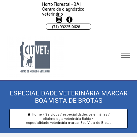
Horto Florestal - BA |
Centro de diagnóstico
veterinário
(71) 99225-0628
ESPECIALIDADE VETERINÁRIA MARCAR
BOA VISTA DE BROTAS
Home
Serviços
especialidades veterinárias
oftalmologia veterinária Bahia
especialidade veterinária marcar Boa Vista de Brotas