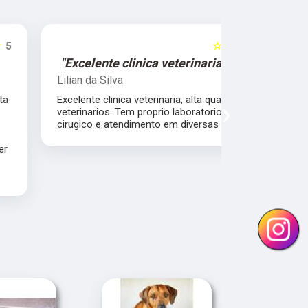
☆☆☆☆☆
5
"Excelente clinica veterinaria!"
"Excelen
Lilian da Silva
Damile Ma
Excelente clinica veterinaria, alta qualidade dos
Ótimos méd
›
veterinarios. Tem proprio laboratorio , centro
cirugico e atendimento em diversas areas.