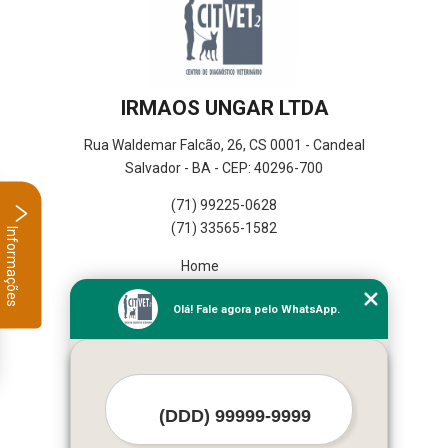
IRMAOS UNGAR LTDA
Rua Waldemar Falcão, 26, CS 0001 - Candeal
Salvador - BA - CEP: 40296-700
(71) 99225-0628
(71) 33565-1582
Informações
Home
Empresa
Olá! Fale agora pelo WhatsApp.
Missão
Serviços
Contato
Mapa do site
Mais Serviços