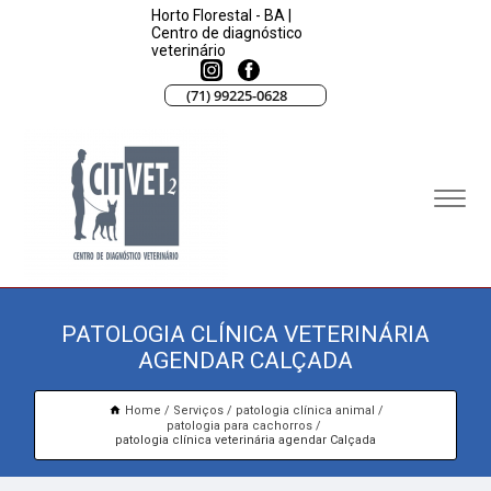
Horto Florestal - BA |
Centro de diagnóstico
veterinário
(71) 99225-0628
PATOLOGIA CLÍNICA VETERINÁRIA
AGENDAR CALÇADA
Home
Serviços
patologia clínica animal
patologia para cachorros
patologia clínica veterinária agendar Calçada