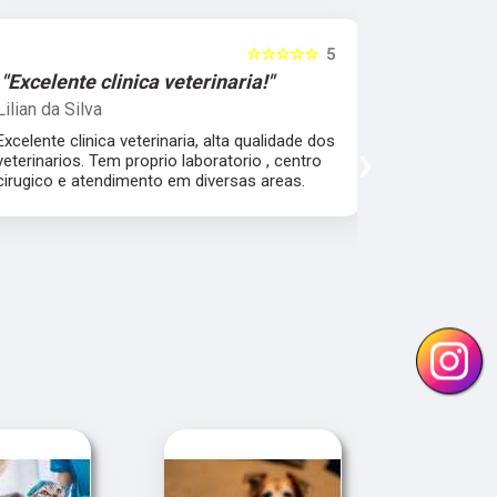
☆☆☆☆☆
5
"Excelente clinica veterinaria!"
"Excelen
Lilian da Silva
Damile Ma
Excelente clinica veterinaria, alta qualidade dos
Ótimos méd
›
veterinarios. Tem proprio laboratorio , centro
cirugico e atendimento em diversas areas.