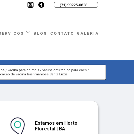
(71) 99225-0628
BLOG
CONTATO
GALERIA
SERVIÇOS
ços
vacina para animais
vacina antirrábica para cães
icação de vacina leishmaniose Santa Luzia
Estamos em Horto
Florestal | BA