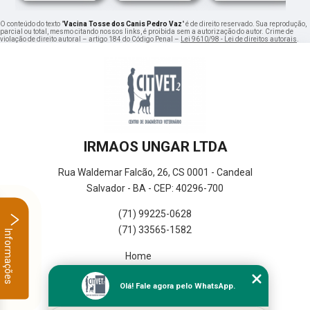
O conteúdo do texto "
Vacina Tosse dos Canis Pedro Vaz
" é de direito reservado. Sua reprodução,
parcial ou total, mesmo citando nossos links, é proibida sem a autorização do autor. Crime de
violação de direito autoral – artigo 184 do Código Penal –
Lei 9610/98 - Lei de direitos autorais
.
IRMAOS UNGAR LTDA
Rua Waldemar Falcão, 26, CS 0001 - Candeal
Salvador - BA - CEP: 40296-700
(71) 99225-0628
(71) 33565-1582
Informações
Home
Empresa
Olá! Fale agora pelo WhatsApp.
Missão
Serviços