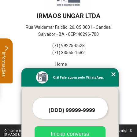
IRMAOS UNGAR LTDA
Rua Waldemar Falcão, 26, CS 0001 - Candeal
Salvador - BA - CEP: 40296-700
(71) 99225-0628
(71) 33565-1582
Informações
Home
Empresa
Olá! Fale agora pelo WhatsApp.
Missão
Serviços
Contato
Mapa do site
Mais Serviços
O inteiro teor deste site está sujeito à proteção de direitos autorais. Copyright©
Iniciar conversa
IRMAOS UNGAR LTDA (Lei 9610 de 19/02/1998)