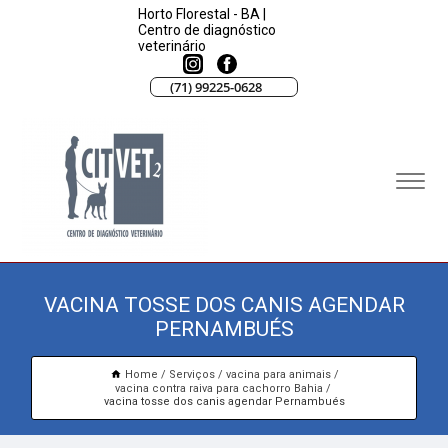
Horto Florestal - BA |
Centro de diagnóstico
veterinário
(71) 99225-0628
VACINA TOSSE DOS CANIS AGENDAR
PERNAMBUÉS
Home
Serviços
vacina para animais
vacina contra raiva para cachorro Bahia
vacina tosse dos canis agendar Pernambués