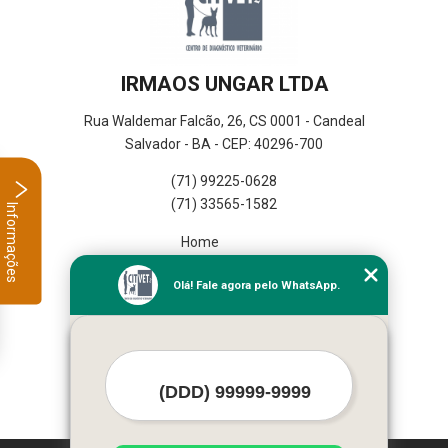
IRMAOS UNGAR LTDA
Rua Waldemar Falcão, 26, CS 0001 - Candeal
Salvador - BA - CEP: 40296-700
(71) 99225-0628
(71) 33565-1582
Informações
Home
Empresa
Olá! Fale agora pelo WhatsApp.
Missão
Serviços
Contato
Mapa do site
Mais Serviços