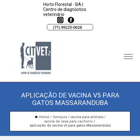
Horto Florestal - BA |
Centro de diagnóstico
veterinário
(71) 99225-0628
APLICAÇÃO DE VACINA V5 PARA
GATOS MASSARANDUBA
Home
Serviços
vacina para animais
vacina de raiva para cachorro
aplicação de vacina v5 para gatos Massaranduba