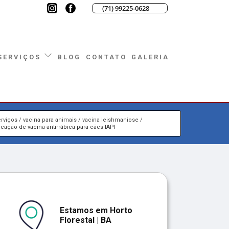
(71) 99225-0628
BLOG
CONTATO
GALERIA
SERVIÇOS
rviços
vacina para animais
vacina leishmaniose
icação de vacina antirrábica para cães IAPI
Estamos em Horto
Florestal | BA