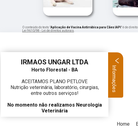
O conteúdo do texto "
Aplicação de Vacina Antirrábica para Cães IAPI
" é de direi
Lei 9610/98 - Lei de direitos autorais
.
IRMAOS UNGAR LTDA
Informações
Horto Florestal - BA
ACEITAMOS PLANO PETLOVE
Nutrição veterinária, laboratório, cirurgias,
entre outros serviços!
No momento não realizamos Neurologia
Veterinária
Home