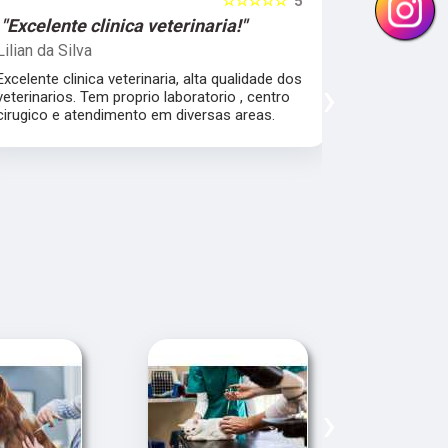
☆☆☆☆☆
5
"Excelente clinica veterinaria!"
"Excelen
Lilian da Silva
Damile Ma
Excelente clinica veterinaria, alta qualidade dos
Ótimos méd
›
veterinarios. Tem proprio laboratorio , centro
cirugico e atendimento em diversas areas.
›