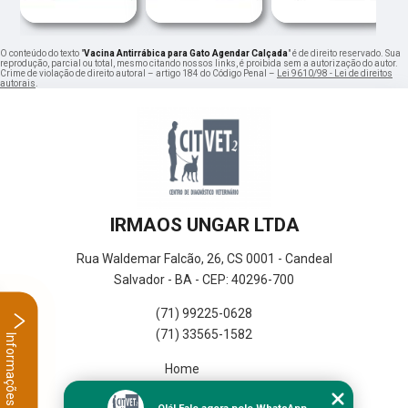
O conteúdo do texto "
Vacina Antirrábica para Gato Agendar Calçada
" é de direito reservado. Sua
reprodução, parcial ou total, mesmo citando nossos links, é proibida sem a autorização do autor.
Crime de violação de direito autoral – artigo 184 do Código Penal –
Lei 9610/98 - Lei de direitos
autorais
.
IRMAOS UNGAR LTDA
Rua Waldemar Falcão, 26, CS 0001 - Candeal
Salvador - BA - CEP: 40296-700
(71) 99225-0628
(71) 33565-1582
Informações
Home
Empresa