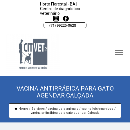
Horto Florestal - BA |
Centro de diagnóstico
veterinário
(71) 99225-0628
VACINA ANTIRRÁBICA PARA GATO
AGENDAR CALÇADA
Home
Serviços
vacina para animais
vacina leishmaniose
vacina antirrábica para gato agendar Calçada