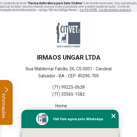
O conteúdo do texto "
Vacina Antirrábica para Gato Ondina
" é de direito reservado. Sua reprodução,
parcial ou total, mesmo citando nossos links, é proibida sem a autorização do autor. Crime de
violação de direito autoral – artigo 184 do Código Penal –
Lei 9610/98 - Lei de direitos autorais
.
IRMAOS UNGAR LTDA
Rua Waldemar Falcão, 26, CS 0001 - Candeal
Salvador - BA - CEP: 40296-700
(71) 99225-0628
(71) 33565-1582
Informações
Home
Empresa
Olá! Fale agora pelo WhatsApp.
Missão
Serviços
Contato