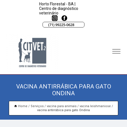
Horto Florestal - BA |
Centro de diagnóstico
veterinário
(71) 99225-0628
VACINA ANTIRRÁBICA PARA GATO
ONDINA
Home
Serviços
vacina para animais
vacina leishmaniose
vacina antirrábica para gato Ondina