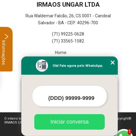
IRMAOS UNGAR LTDA
Rua Waldemar Falcão, 26, CS 0001 - Candeal
Salvador - BA - CEP: 40296-700
(71) 99225-0628
(71) 33565-1582
Informações
Home
Empresa
Olá! Fale agora pelo WhatsApp.
Missão
Serviços
Contato
Mapa do site
Mais Serviços
O inteiro teor deste site está sujeito à proteção de direitos autorais. Copyright©
Iniciar conversa
IRMAOS UNGAR LTDA (Lei 9610 de 19/02/1998)
1