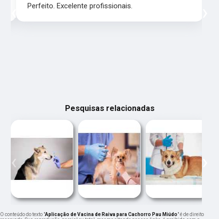
‹
›
Perfeito. Excelente profissionais.
Pesquisas relacionadas
‹
›
O conteúdo do texto "
Aplicação de Vacina de Raiva para Cachorro Pau Miúdo
" é de direito