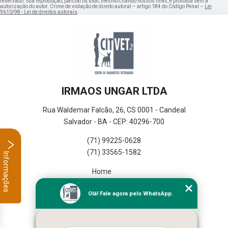
reservado. Sua reprodução, parcial ou total, mesmo citando nossos links, é proibida sem a
autorização do autor. Crime de violação de direito autoral – artigo 184 do Código Penal –
Lei
9610/98 - Lei de direitos autorais
.
IRMAOS UNGAR LTDA
Rua Waldemar Falcão, 26, CS 0001 - Candeal
Salvador - BA - CEP: 40296-700
(71) 99225-0628
(71) 33565-1582
Informações
Home
Empresa
Olá! Fale agora pelo WhatsApp.
Missão
Serviços
Contato