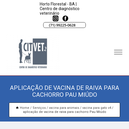
Horto Florestal - BA |
Centro de diagnóstico
veterinário
(71) 99225-0628
APLICAÇÃO DE VACINA DE RAIVA PARA
CACHORRO PAU MIÚDO
Home
Serviços
vacina para animais
vacina para gato v4
aplicação de vacina de raiva para cachorro Pau Miúdo