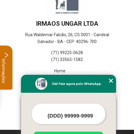
IRMAOS UNGAR LTDA
Rua Waldemar Falcão, 26, CS 0001 - Candeal
Salvador - BA - CEP: 40296-700
(71) 99225-0628
(71) 33565-1582
Informações
Home
Empresa
Olá! Fale agora pelo WhatsApp.
Missão
Serviços
Contato
Mapa do site
Mais Serviços