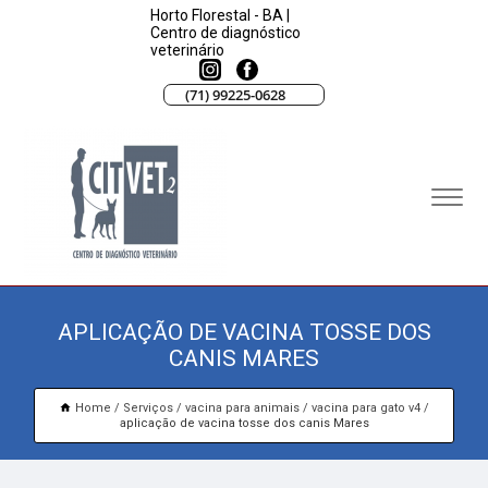
Horto Florestal - BA |
Centro de diagnóstico
veterinário
(71) 99225-0628
APLICAÇÃO DE VACINA TOSSE DOS
CANIS MARES
Home
Serviços
vacina para animais
vacina para gato v4
aplicação de vacina tosse dos canis Mares