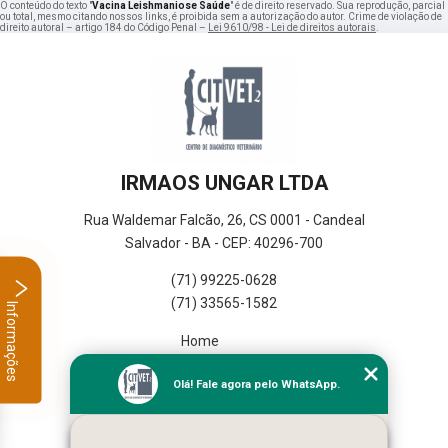
O conteúdo do texto "
Vacina Leishmaniose Saúde
" é de direito reservado. Sua reprodução, parcial
ou total, mesmo citando nossos links, é proibida sem a autorização do autor. Crime de violação de
direito autoral – artigo 184 do Código Penal –
Lei 9610/98 - Lei de direitos autorais
.
IRMAOS UNGAR LTDA
Rua Waldemar Falcão, 26, CS 0001 - Candeal
Salvador - BA - CEP: 40296-700
(71) 99225-0628
(71) 33565-1582
Informações
Home
Empresa
Olá! Fale agora pelo WhatsApp.
Missão
Serviços
Contato