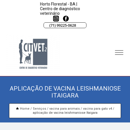
Horto Florestal - BA |
Centro de diagnóstico
veterinário
(71) 99225-0628
APLICAÇÃO DE VACINA LEISHMANIOSE
ITAIGARA
Home
Serviços
vacina para animais
vacina para gato v4
aplicação de vacina leishmaniose Itaigara