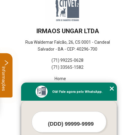
IRMAOS UNGAR LTDA
Rua Waldemar Falcão, 26, CS 0001 - Candeal
Salvador - BA - CEP: 40296-700
(71) 99225-0628
(71) 33565-1582
Informações
Home
Empresa
Olá! Fale agora pelo WhatsApp.
Missão
Serviços
Contato
Mapa do site
Mais Serviços