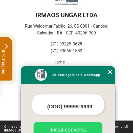
IRMAOS UNGAR LTDA
Rua Waldemar Falcão, 26, CS 0001 - Candeal
Salvador - BA - CEP: 40296-700
(71) 99225-0628
(71) 33565-1582
Informações
Home
Empresa
Olá! Fale agora pelo WhatsApp.
Missão
Serviços
Contato
Mapa do site
Mais Serviços
O inteiro teor deste site está sujeito à proteção de direitos autorais. Copyright©
Iniciar conversa
IRMAOS UNGAR LTDA (Lei 9610 de 19/02/1998)