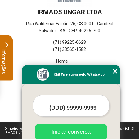
IRMAOS UNGAR LTDA
Rua Waldemar Falcão, 26, CS 0001 - Candeal
Salvador - BA - CEP: 40296-700
(71) 99225-0628
(71) 33565-1582
Informações
Home
Empresa
Olá! Fale agora pelo WhatsApp.
Missão
Serviços
Contato
Mapa do site
Mais Serviços
O inteiro teor deste site está sujeito à proteção de direitos autorais. Copyright©
Iniciar conversa
IRMAOS UNGAR LTDA (Lei 9610 de 19/02/1998)