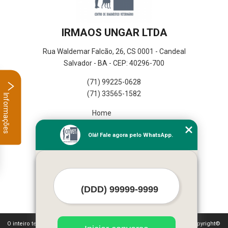
IRMAOS UNGAR LTDA
Rua Waldemar Falcão, 26, CS 0001 - Candeal
Salvador - BA - CEP: 40296-700
(71) 99225-0628
(71) 33565-1582
Informações
Home
Empresa
Olá! Fale agora pelo WhatsApp.
Missão
Serviços
Contato
Mapa do site
Mais Serviços
O inteiro teor deste site está sujeito à proteção de direitos autorais. Copyright©