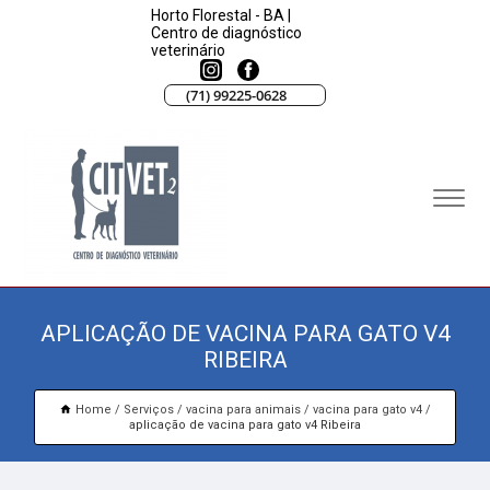
Horto Florestal - BA |
Centro de diagnóstico
veterinário
(71) 99225-0628
APLICAÇÃO DE VACINA PARA GATO V4
RIBEIRA
Home
Serviços
vacina para animais
vacina para gato v4
aplicação de vacina para gato v4 Ribeira