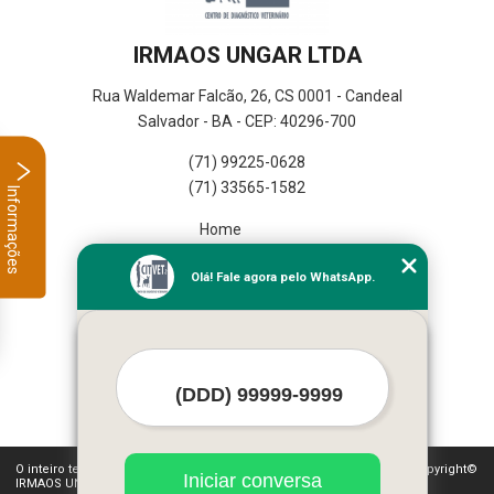
IRMAOS UNGAR LTDA
Rua Waldemar Falcão, 26, CS 0001 - Candeal
Salvador - BA - CEP: 40296-700
(71) 99225-0628
(71) 33565-1582
Informações
Home
Empresa
Olá! Fale agora pelo WhatsApp.
Missão
Serviços
Contato
Mapa do site
Mais Serviços
O inteiro teor deste site está sujeito à proteção de direitos autorais. Copyright©
Iniciar conversa
IRMAOS UNGAR LTDA (Lei 9610 de 19/02/1998)