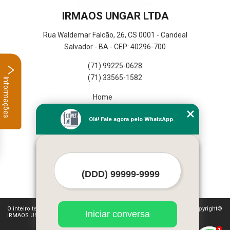
IRMAOS UNGAR LTDA
Rua Waldemar Falcão, 26, CS 0001 - Candeal
Salvador - BA - CEP: 40296-700
(71) 99225-0628
(71) 33565-1582
Informações
Home
Empresa
Olá! Fale agora pelo WhatsApp.
Missão
Serviços
Contato
Mapa do site
Mais Serviços
O inteiro teor deste site está sujeito à proteção de direitos autorais. Copyright©
Iniciar conversa
IRMAOS UNGAR LTDA (Lei 9610 de 19/02/1998)