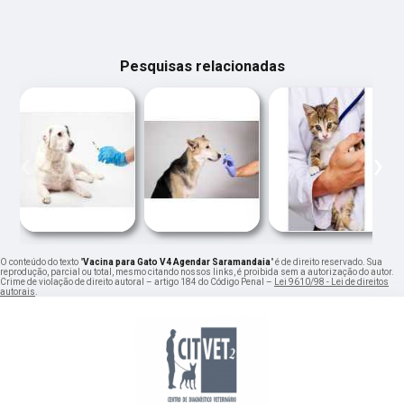
Pesquisas relacionadas
‹
›
O conteúdo do texto "
Vacina para Gato V4 Agendar Saramandaia
" é de direito reservado. Sua
reprodução, parcial ou total, mesmo citando nossos links, é proibida sem a autorização do autor.
Crime de violação de direito autoral – artigo 184 do Código Penal –
Lei 9610/98 - Lei de direitos
autorais
.