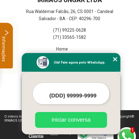
IRMAOS UNGAR LTDA
Rua Waldemar Falcão, 26, CS 0001 - Candeal
Salvador - BA - CEP: 40296-700
(71) 99225-0628
(71) 33565-1582
Informações
Home
Empresa
Olá! Fale agora pelo WhatsApp.
Missão
Serviços
Contato
Mapa do site
Mais Serviços
O inteiro teor deste site está sujeito à proteção de direitos autorais. Copyright©
Iniciar conversa
IRMAOS UNGAR LTDA (Lei 9610 de 19/02/1998)
1