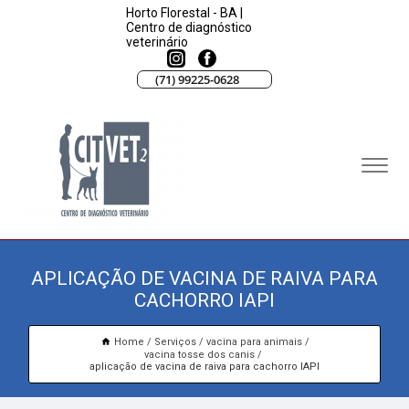
Horto Florestal - BA |
Centro de diagnóstico
veterinário
(71) 99225-0628
APLICAÇÃO DE VACINA DE RAIVA PARA
CACHORRO IAPI
Home
Serviços
vacina para animais
vacina tosse dos canis
aplicação de vacina de raiva para cachorro IAPI