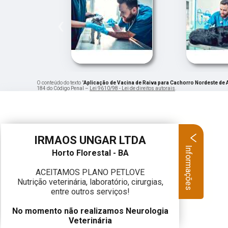
‹
O conteúdo do texto "
Aplicação de Vacina de Raiva para Cachorro Nordeste de 
184 do Código Penal –
Lei 9610/98 - Lei de direitos autorais
.
IRMAOS UNGAR LTDA
Informações
Horto Florestal - BA
ACEITAMOS PLANO PETLOVE
Nutrição veterinária, laboratório, cirurgias,
entre outros serviços!
No momento não realizamos Neurologia
Veterinária