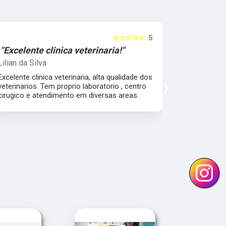
☆☆☆☆☆
5
"Excelente clinica veterinaria!"
"Excelen
Lilian da Silva
Damile Ma
Excelente clinica veterinaria, alta qualidade dos
Ótimos méd
›
veterinarios. Tem proprio laboratorio , centro
cirugico e atendimento em diversas areas.